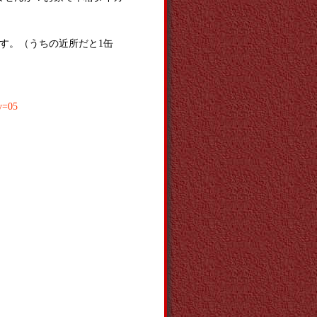
す。（うちの近所だと1缶
ry=05