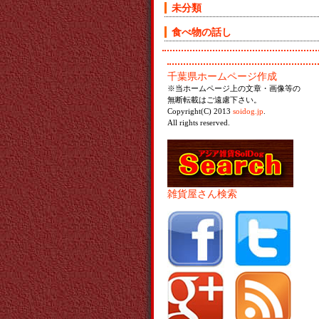
未分類
食べ物の話し
千葉県ホームページ作成
※当ホームページ上の文章・画像等の
無断転載はご遠慮下さい。
Copyright(C) 2013
soidog.jp
.
All rights reserved.
雑貨屋さん検索