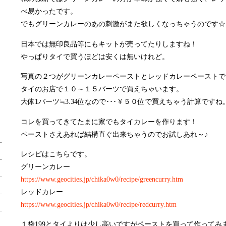
べ易かったです。
でもグリーンカレーのあの刺激がまた欲しくなっちゃうのです☆
日本では無印良品等にもキットが売ってたりしますね！
やっぱりタイで買うほどは安くは無いけれど。
写真の２つがグリーンカレーペーストとレッドカレーペーストで
タイのお店で１０～１５バーツで買えちゃいます。
大体1バーツ≒3.34位なので･･･￥５０位で買えちゃう計算ですね
コレを買ってきてたまに家でもタイカレーを作ります！
ペーストさえあれば結構直ぐ出来ちゃうのでお試しあれ～♪
レシピはこちらです。
グリーンカレー
https://www.geocities.jp/chika0w0/recipe/greencurry.htm
レッドカレー
https://www.geocities.jp/chika0w0/recipe/redcurry.htm
１袋199とタイよりは少し高いですがペーストを買って作ってみ