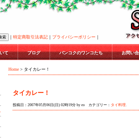
｜
特定商取引法表記
｜
プライバシーポリシー
｜
いて
ブログ
バンコクのワンコたち
お問い合
Home
> タイカレー！
タイカレー！
投稿日：2007年05月06日(日) 02時19分 by eo カテゴリー：
タイ料理
.
ｗ