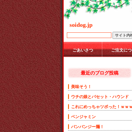
soidog.jp
ごあいさつ
ご注文につ
最近のブログ投稿
美味そう！
ウチの娘とバセット・ハウンド
これにめっちゃツボった！ｗｗ
ベンジャミン
バンバンジー麺！