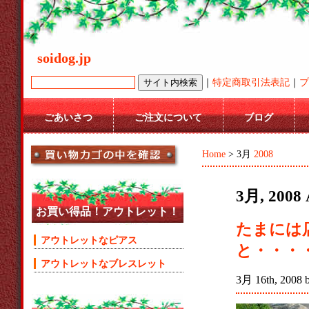
soidog.jp
｜
特定商取引法表記
｜
プ
ごあいさつ
ご注文について
ブログ
Home
> 3月
2008
3月, 2008 
お買い得品！アウトレット！
たまには
アウトレットなピアス
と・・・
アウトレットなブレスレット
3月 16th, 2008 b