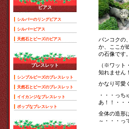
ピアス
シルバーのリングピアス
シルバーピアス
バンコクの
天然石とビーズのピアス
か、ここが
の石像です
（※ワット
ブレスレット
知れません
シンプルビーズのブレスレット
かなり可愛
天然石とビーズのブレスレット
・・・っち
イイカンジなブレスレット
あ！！・・
ポップなブレスレット
全体の造形
～・・・っ