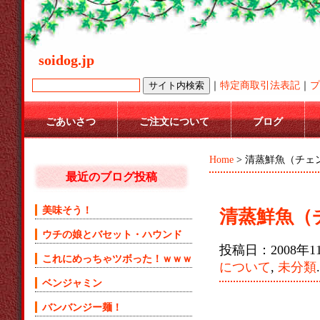
soidog.jp
｜
特定商取引法表記
｜
プ
ごあいさつ
ご注文について
ブログ
Home
> 清蒸鮮魚（チェ
最近のブログ投稿
美味そう！
清蒸鮮魚（
ウチの娘とバセット・ハウンド
投稿日：2008年11
これにめっちゃツボった！ｗｗｗ
について
,
未分類
.
ベンジャミン
バンバンジー麺！