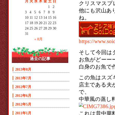
月
火
水
木
金
土
日
クリスマスプ
1
2
他にも沢山あ
3
4
5
6
7
8
9
ね。
10
11
12
13
14
15
16
17
18
19
20
21
22
23
24
25
26
27
28
29
30
31
« 8月
https://www.soi
そして今回は
お魚がどーー
過去の記事
白身のお魚で
2013年8月
この魚はスズ
2013年7月
店主である夫
2012年7月
で、
2012年6月
中華風の蒸し
2012年5月
これは昔中華
2011年1月