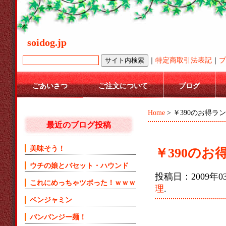
soidog.jp
｜
特定商取引法表記
｜
プ
ごあいさつ
ご注文について
ブログ
Home
> ￥390のお得ラ
最近のブログ投稿
美味そう！
￥390のお
ウチの娘とバセット・ハウンド
投稿日：2009年03
これにめっちゃツボった！ｗｗｗ
理
.
ベンジャミン
バンバンジー麺！