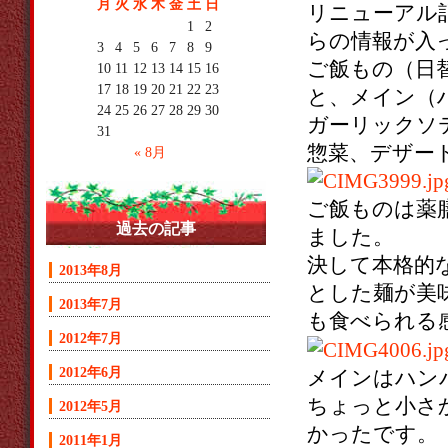
月
火
水
木
金
土
日
リニューアル
1
2
らの情報が入
3
4
5
6
7
8
9
ご飯もの（日
10
11
12
13
14
15
16
17
18
19
20
21
22
23
と、メイン（
24
25
26
27
28
29
30
ガーリックソ
31
惣菜、デザー
« 8月
ご飯ものは薬
過去の記事
ました。
決して本格的
2013年8月
とした麺が美
2013年7月
も食べられる
2012年7月
2012年6月
メインはハン
ちょっと小さ
2012年5月
かったです。
2011年1月