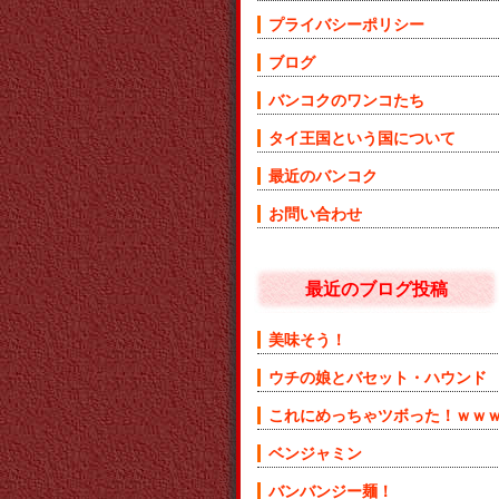
プライバシーポリシー
ブログ
バンコクのワンコたち
タイ王国という国について
最近のバンコク
お問い合わせ
最近のブログ投稿
美味そう！
ウチの娘とバセット・ハウンド
これにめっちゃツボった！ｗｗ
ベンジャミン
バンバンジー麺！