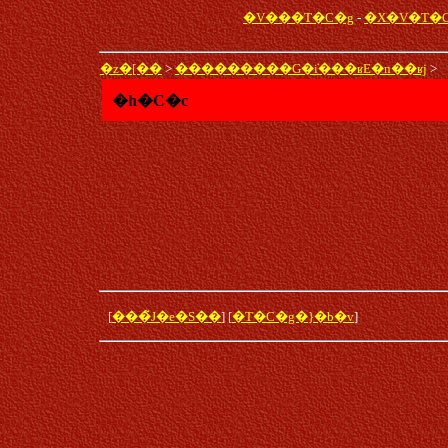
�V���T�C�g
-
�X�V�T�
�z�[��
>
���������G�݁i���ʁE�n��ʁj
>
�h�C�c
[
���̃J�e�S��
] [
�T�C�g�}�b�v
]